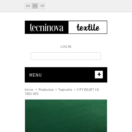
EN
ES
FR
LOG IN
+
MENU
Inicio
>
Productos
>
Tapicería
>
CITY VELVET CA
7832-035