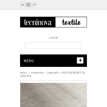
EN
ES
FR
LOG IN
+
MENU
Inicio
>
Productos
>
Tapicería
>
PISTOIA VELVET CA
1292-075