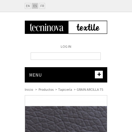
EN
ES
FR
LOG IN
+
MENU
Inicio
>
Productos
>
Tapicería
>
GRAIN ARCILLA 75