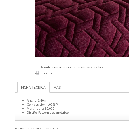
Añadir a mi selección:
» Create wishlist first
Imprimir
FICHA TÉCNICA
MÁS
Ancho:
1,40 m
Composición:
100% Pl
Martindale:
50.000
Diseño:
Pattern o geométrico
PRODUCTOS RELACIONADOS