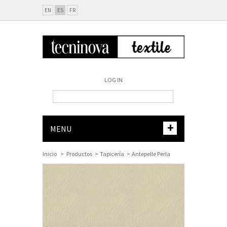
EN
ES
FR
LOG IN
+
MENU
Inicio
>
Productos
>
Tapicería
>
Antepelle Perla