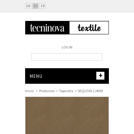
EN
ES
FR
LOG IN
+
MENU
Inicio
>
Productos
>
Tapicería
>
SEQUOIA C/4003