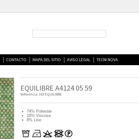
CONTACTO
MAPA DEL SITIO
AVISO LEGAL
TECNI NOVA
EQUILIBRE A4124 05 59
Referencia:
363 EQUILIBRE
74% Poliester
18% Viscosa
8% Lino