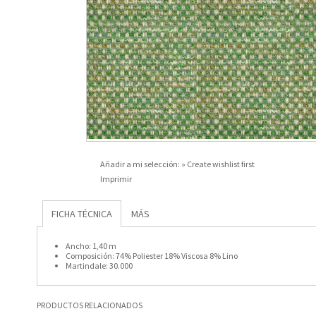
Añadir a mi selección:
» Create wishlist first
Imprimir
FICHA TÉCNICA
MÁS
Ancho:
1,40 m
Composición:
74% Poliester 18% Viscosa 8% Lino
Martindale:
30.000
PRODUCTOS RELACIONADOS