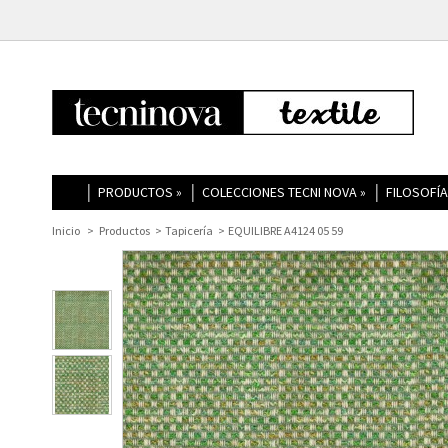
PRODUCTOS
»
COLECCIONES TECNI NOVA
»
FILOSOFÍA
Inicio
>
Productos
>
Tapicería
>
EQUILIBRE A4124 05 59