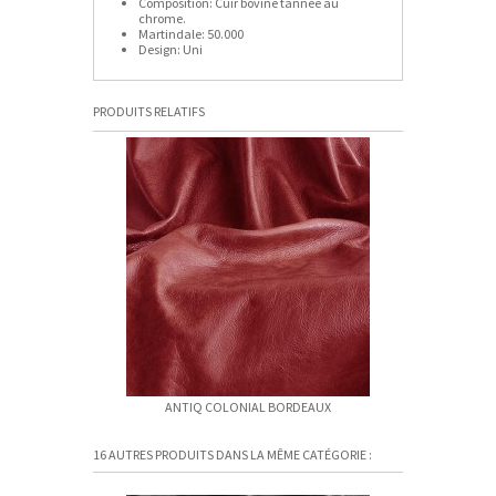
Composition:
Cuir bovine tannée au
chrome.
Martindale:
50.000
Design:
Uni
PRODUITS RELATIFS
ANTIQ COLONIAL BORDEAUX
ANTIQ C
16 AUTRES PRODUITS DANS LA MÊME CATÉGORIE :