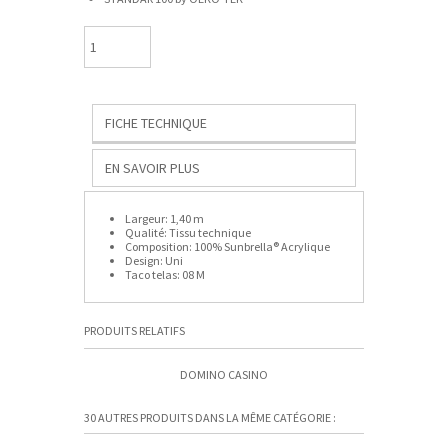
FICHE TECHNIQUE
EN SAVOIR PLUS
Largeur:
1,40 m
Qualité:
Tissu technique
Composition:
100% Sunbrella® Acrylique
Design:
Uni
Taco telas:
08 M
PRODUITS RELATIFS
DOMINO CASINO
DOM
30 AUTRES PRODUITS DANS LA MÊME CATÉGORIE :