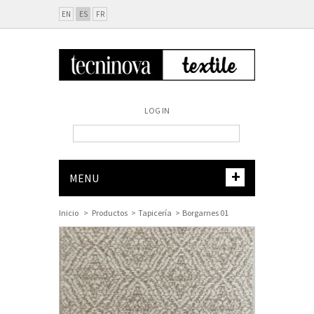
EN
ES
FR
LOG IN
+
MENU
Inicio
>
Productos
>
Tapicería
>
Borgarnes 01