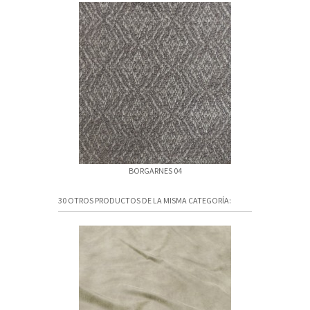
BORGARNES 04
BOR
30 OTROS PRODUCTOS DE LA MISMA CATEGORÍA: