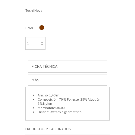
Tecni Nova
Color :
FICHA TÉCNICA
MÁS
Ancho:
1,40 m
Composición:
70 % Poliester 29% Algodón
1% Nylon
Martindale:
30.000
Diseño:
Pattern o geométrico
PRODUCTOS RELACIONADOS