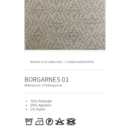
Añadir a mi selección:
» Create wishlist first
BORGARNES 01
Referencia:
175 Borgarnes
70% Poliester
29% Algodón
1% Nylon