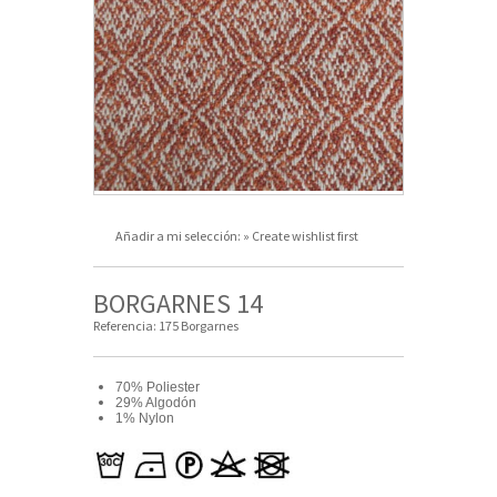
Añadir a mi selección:
» Create wishlist first
BORGARNES 14
Referencia:
175 Borgarnes
70% Poliester
29% Algodón
1% Nylon