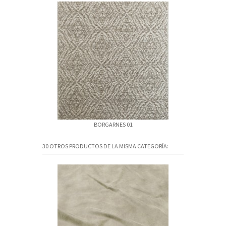
BORGARNES 01
BOR
30 OTROS PRODUCTOS DE LA MISMA CATEGORÍA: