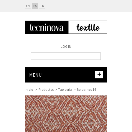
EN
ES
FR
LOG IN
+
MENU
Inicio
>
Productos
>
Tapicería
>
Borgarnes 14