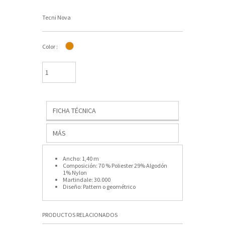
Tecni Nova
Color :
FICHA TÉCNICA
MÁS
Ancho:
1,40 m
Composición:
70 % Poliester 29% Algodón
1% Nylon
Martindale:
30.000
Diseño:
Pattern o geométrico
PRODUCTOS RELACIONADOS